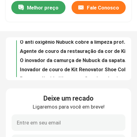
Melhor preço
Fale Conosco
O anti oxigênio Nubuck cobre a limpeza profunda de Kit Suede Shoe Renovator Refresher do cuidado
Agente de couro da restauração da cor de Kit Renovator Shoe Polish Liquid do cuidado de Nubuck da camurça
Fábrica
O inovador da camurça de Nubuck da sapata de couro pulveriza Reviver nenhum tóxico
Inovador de couro de Kit Renovator Shoe Color Refurbishment do cuidado de Nubuck da camurça
Controle de Qualidade
Protetor líquido Waterproofing do pulverizador do Nanoparticle da camurça para o cuidado branco da sapata
Cuidado de couro Kit Nanotechnology Spray Waterproof da camurça da tela da mancha da água do ODM
Fale Conosco
Protetor Waterproofing de couro 200ML do pulverizador da camurça da sapatilha da lona
Pulverizador de couro de Kit Water And Stain Repellent do cuidado da camurça 160ML para sapatas
notícias
O pulverizador Waterproofing feito sob encomenda da barraca de lona para a camurça Nubuck cobre a proteção da bota
Cuidado de couro Kit With Nano Waterproofing Spray da camurça da sapata do esporte de Sneakerhead
Jogo de couro do cuidado de Nubuck
Deixe um recado
Cuidado de couro Kit Waterproofer Spray Cleaner da camurça de Nubuck
Ligaremos para você em breve!
Cuidado de couro Kit Leather Leather Car Seat Rejuvenator do plutônio 100ML para bolsas
Jogo do cuidado do couro da camurça
Cuidado de couro de nutrição profundo Kit Stain Remover Cleaning Gel 100ml do plutônio
Mancha teimoso de couro de Sofa Cleaner For Car Seat do creme de Mildewproof
Jogo de couro do cuidado do plutônio
o plutônio 250ml anti-bacteriano cobre o cuidado Kit Cream Conditioner para a mobília da bolsa