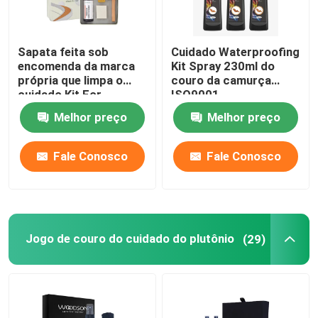
Cuidados com o desporto
Sapata feita sob
Cuidado Waterproofing
encomenda da marca
Kit Spray 230ml do
própria que limpa o
couro da camurça
cuidado Kit For
ISO9001
Sneakerhead de Kit
Melhor preço
Melhor preço
Sneaker Cleaner Spray
Suede
Fale Conosco
Fale Conosco
Jogo de couro do cuidado do plutônio
(29)