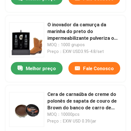
O inovador da camurça da
marinha do preto do
impermeabilizante pulveriza o
ODM remove eficazmente a
MOQ：1000 grupos
sujeira
Preço：EXW USD3.95-4.8/set
Melhor preço
Fale Conosco
Casa
Cera de carnaúba de creme do
polonês de sapata de couro de
Brown do banco de carro de
Produtos
couro liso
MOQ：10000pcs
Preço：EXW USD 0.39/jar
Quem Somos