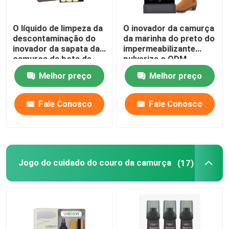
Pulverizador do protetor de Nubuck da camurça
O líquido de limpeza da
O inovador da camurça
descontaminação do
da marinha do preto do
inovador da sapata da
impermeabilizante
Pulverizador do protetor da tela
camurça da bota de
pulveriza o ODM
neve da cor remove
remove eficazmente a
Melhor preço
Melhor preço
eficazmente as
sujeira
Pulverizador do desinfetante da tela
manchas de óleo da
sujeira
Fale Conosco
Fale Conosco
Protetor da mancha da tela
Pintura de couro da borda
Jogo do cuidado do couro da camurça
(17)
Acessórios para o cuidado dos sapatos
Cuidados com móveis