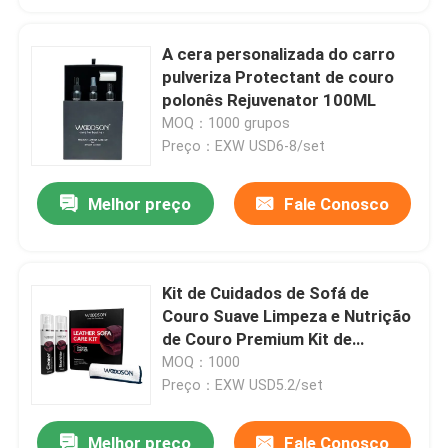
A cera personalizada do carro
pulveriza Protectant de couro
polonês Rejuvenator 100ML
MOQ：1000 grupos
Preço：EXW USD6-8/set
Melhor preço
Fale Conosco
Kit de Cuidados de Sofá de
Couro Suave Limpeza e Nutrição
de Couro Premium Kit de
Limpeza de Móveis de Couro
MOQ：1000
Suave Cuidados Completos de
Preço：EXW USD5.2/set
Sofas, Cadeiras e Tapetes de
Couro Suave
Melhor preço
Fale Conosco