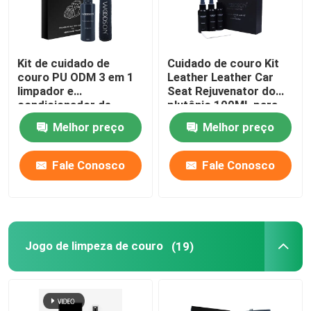
Kit de cuidado de
Cuidado de couro Kit
couro PU ODM 3 em 1
Leather Leather Car
limpador e
Seat Rejuvenator do
condicionador de
plutônio 100ML para
móveis de couro
bolsas
Melhor preço
Melhor preço
ecológico
Fale Conosco
Fale Conosco
Jogo de limpeza de couro
(19)