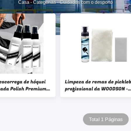
Casa
-
Categorias
-
Cuidados com o desporto
 escorrega de hóquei
Limpeza de remas de pickleb
zada Polish Premium
profissional da WOODSON -
pray Safe para
Segura para superfícies de
e hóquei
fibra de carbono
Total 1 Páginas