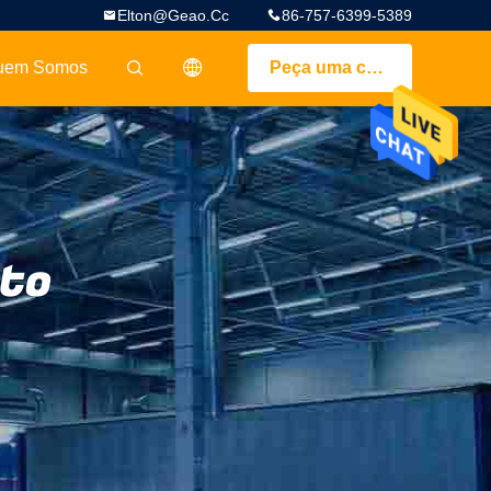
Elton@geao.cc
86-757-6399-5389
uem Somos
Peça uma cotação
描述
rto