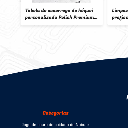
Tabela de escorrega de hóquei
Limpez
personalizada Polish Premium
profis
Silicone Spray Safe para
Segura
azulejos de hóquei
fibra 
Categorias
Jogo de couro do cuidado de Nubuck