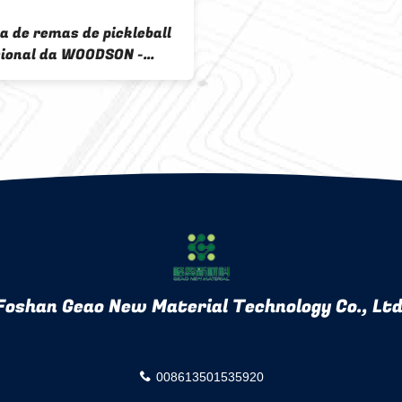
a de remas de pickleball
sional da WOODSON -
 para superfícies de
de carbono
Foshan Geao New Material Technology Co., Ltd
008613501535920